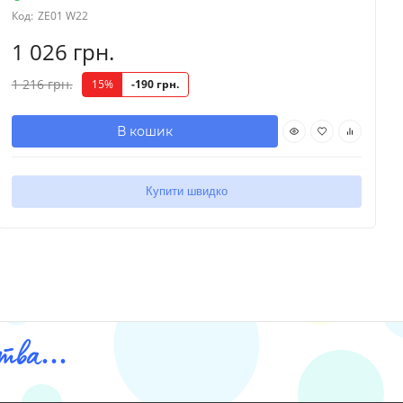
Код:
ZE01 W22
1 026 грн.
1 216 грн.
15%
-190 грн.
В кошик
Купити швидко
ва...