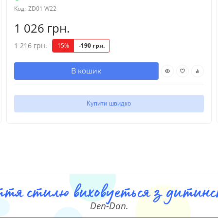
Код:
ZD01 W22
1 026 грн.
1 216 грн.
15%
-190 грн.
В кошик
Купити швидко
ття стилю виховуеться з дитинст
Den-Dan.