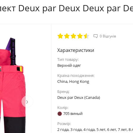
кт Deux par Deux Deux par De
6Y
6XY
7Y
8Y
116/122
118/124
122/128
128/13
60
60
62
64
0 Відгуків
54
54
55
56
Характеристики
Тип товару:
66
66
68
70
Верхній одяг
Країна походження:
China, Hong Kong
Бренд:
Deux par Deux (Canada)
›
Колір:
705 виный
Розмір:
2 года, 3 года, 4 года, 5 лет, 6 лет, 7 лет, 8 