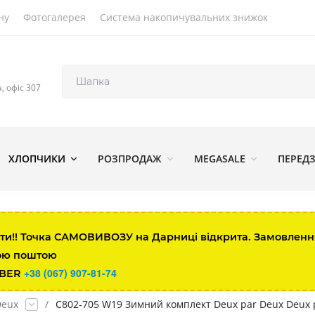
ну
Фотогалерея
Система накопичувальних знижок
а, офіс 307
ХЛОПЧИКИ
РОЗПРОДАЖ
MEGASALE
ПЕРЕД
ти!! Точка САМОВИВОЗУ на Дарниці відкрита. Замовлення 
ою поштою
+38 (067) 907-81-74
IBER
Deux
/
C802-705 W19 Зимний комплект Deux par Deux Deux 