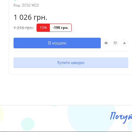
Код:
ZC02 W22
1 026 грн.
1 216 грн.
15%
-190 грн.
В кошик
Купити швидко
Почу