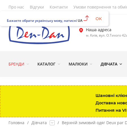
Про нас
Відгуки
Контакти
Умови повернення та обмі
OK
Бажаєте обрати українську мову, натисні
UA
Наша адреса
м. Київ, вул. О.Тихого 42
БРЕНДИ
КАТАЛОГ
МАЛЮКИ
ДІВЧАТА
Шановні клієн
Доставка нов
Питання на V
Головна
/
Дівчата
/
Верхній зимовий одяг Deux par 