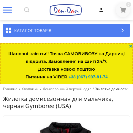
0
КАТАЛОГ ТОВАРІВ
×
Шановні клієнти!! Точка САМОВИВОЗУ на Дарниці
відкрита. Замовлення на сайті 24/7.
Розмір\вік
Зріст
Вага
Талія
Довжина штанини за
Доставка новою поштою
+38 (067) 907-81-74
Питання на VIBER
Up to 7lbs
up to 48
up to 3kg
35.5
13.3-
Головна
/
Хлопчики
/
Демісезонний верхній одяг
/
Жилетка демисезонна
0-3 міс
up to 58.5
3-5.5
43
15.8-
Жилетка демисезонная для мальчика,
черная Gymboree (USA)
3-6 міс
58.5-64
5.5-7.5
45
18.4-
6-12 міс
64-74
7.5-10
47
20.9-