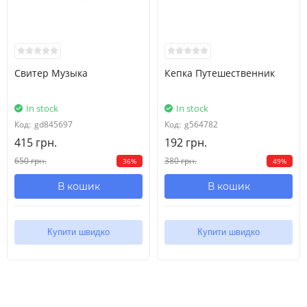
Свитер Музыка
Кепка Путешественник
In stock
In stock
Код:
gd845697
Код:
g564782
415 грн.
192 грн.
650 грн.
380 грн.
36%
49%
В кошик
В кошик
Купити швидко
Купити швидко