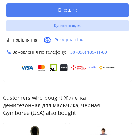
В кошик
8
8 роки
130-137
26-30
60.5
9
9 роки
137-140
30-34.5
62
Купити швидко
Розмірна сітка
Порівняння
10
L
10 роки
140-147
34.5-38.5
63.5
Замовлення по телефону:
+38 (050) 185-41-89
12
12 роки
142-152
38.5-45.5
65.5
Customers who bought Жилетка
демисезонная для мальчика, черная
Gymboree (USA) also bought
Розмір
Вік
Зріст
Вага, (кг)
Талія
Кроковий роз