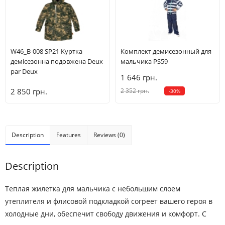
5
4-5 років
102.5-110
21-22.5
63.5
42.5
6
5-6 років
110-117.5
23-26
65
47
W46_B-008 SP21 Куртка
Комплект демисезонный для
демісезонна подовжена Deux
мальчика PS59
7
6-7 років
117.5-125
26-30
66.5
51.5
par Deux
1 646 грн.
8
7-8 років
125-130
30-38.5
68
56
2 850 грн.
2 352 грн.
-30%
10
8-9 років
135-142.5
38.5-45.5
71
61.5
12
9-10 років
137.5-142.5
43-50
73
65
Description
Features
Reviews (0)
Description
Теплая жилетка для мальчика с небольшим слоем
утеплителя и флисовой подкладкой согреет вашего героя в
холодные дни, обеспечит свободу движения и комфорт. С