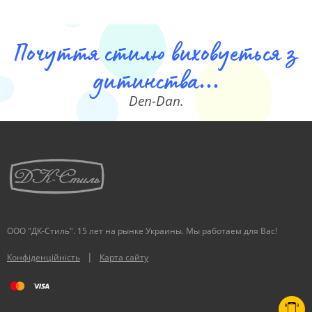
Почуття стилю виховуеться з
дитинства...
Den-Dan.
ООО "ДК-Стиль". 15 лет на рынке Украины. Мы работаем для Вас!
|
Конфіденційність
Карта сайту