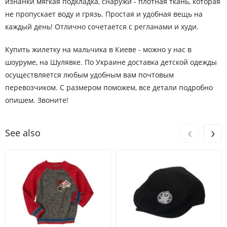
изнанки мягкая подкладка, снаружи - плотная ткань, которая
Розмір
Вік
Зріст
Вага(кг)
Талія
Шаговый размер
не пропускает воду и грязь. Простая и удобная вещь на
каждый день! Отлично сочетается с регланами и худи.
4
3-4 років
99-107
14.5-16
49
40.5
Купить жилетку на мальчика в Киеве - можно у нас в
5
4-5 років
107-114
16-18.5
51
45
шоуруме, на Шулявке. По Украине доставка детской одежды
осуществляется любым удобным вам почтовым
6
5-6 років
114-122
18.5-21
52
49.5
перевозчиком. С размером поможем, все детали подробно
опишем. Звоните!
7
6-7 років
122-130
21-23
54
54
8
7-8 років
130-137
23-26
55
58.5
‹
›
See also
10
8-9 років
141-147
30-34.5
58.5
64