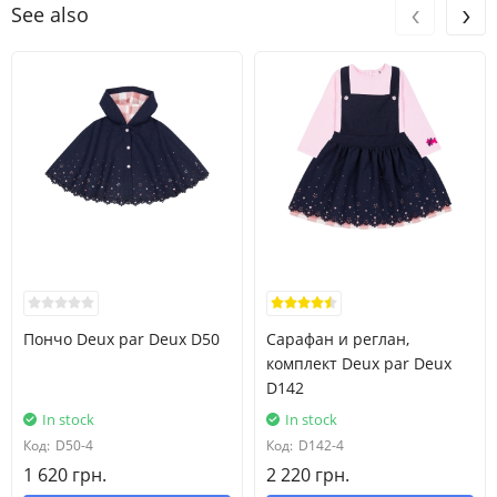
‹
›
See also
Пончо Deux par Deux D50
Сарафан и реглан,
комплект Deux par Deux
D142
In stock
In stock
Код:
D50-4
Код:
D142-4
1 620 грн.
2 220 грн.