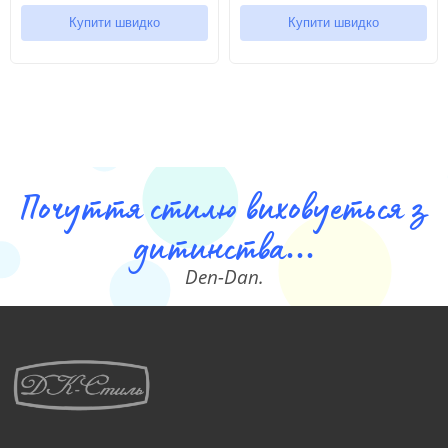
Розмір
Вік
Зріст
Вага(кг)
Талія
Шаговый размер
Купити швидко
Купити швидко
4
3-4 років
99-107
14.5-16
49
40.5
5
4-5 років
107-114
16-18.5
51
45
6
5-6 років
114-122
18.5-21
52
49.5
Почуття стилю виховуеться з
7
6-7 років
122-130
21-23
54
54
дитинства...
8
7-8 років
130-137
23-26
55
58.5
Den-Dan.
10
8-9 років
141-147
30-34.5
58.5
64