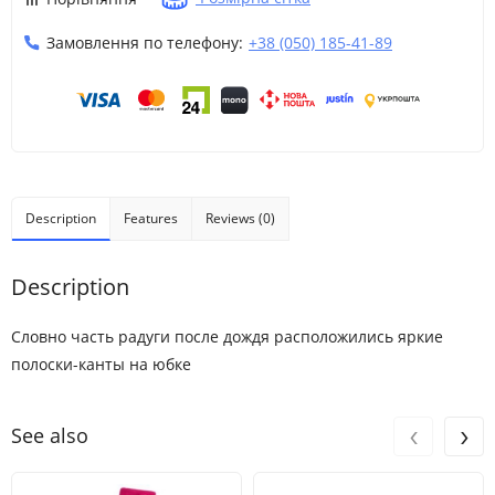
8
8 роки
130-137
26-30
60.5
Замовлення по телефону:
+38 (050) 185-41-89
9
9 роки
137-140
30-34.5
62
10
L
10 роки
140-147
34.5-38.5
63.5
12
12 роки
142-152
38.5-45.5
65.5
Description
Features
Reviews (0)
Description
Словно часть радуги после дождя расположились яркие
полоски-канты на юбке
‹
›
See also
Розмір
Вік
Зріст
Вага, (кг)
Талія
Кроковий роз