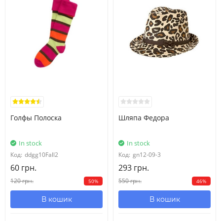
5
4-5 років
102.5-110
21-22.5
63.5
42.5
6
5-6 років
110-117.5
23-26
65
47
7
6-7 років
117.5-125
26-30
66.5
51.5
8
7-8 років
125-130
30-38.5
68
56
10
8-9 років
135-142.5
38.5-45.5
71
61.5
Голфы Полоска
Шляпа Федора
12
9-10 років
137.5-142.5
43-50
73
65
In stock
In stock
Код:
ddgg10Fall2
Код:
gn12-09-3
60 грн.
293 грн.
120 грн.
550 грн.
50%
46%
В кошик
В кошик