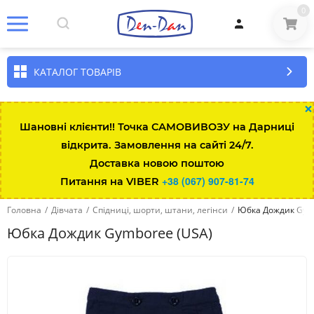
0
КАТАЛОГ ТОВАРІВ
×
Шановні клієнти!! Точка САМОВИВОЗУ на Дарниці
відкрита. Замовлення на сайті 24/7.
Розмір\вік
Зріст
Вага
Талія
Довжина штанини за
Доставка новою поштою
+38 (067) 907-81-74
Питання на VIBER
Up to 7lbs
up to 48
up to 3kg
35.5
13.3-
Головна
/
Дівчата
/
Спідниці, шорти, штани, легінси
/
Юбка Дождик Gym
0-3 міс
up to 58.5
3-5.5
43
15.8-
Юбка Дождик Gymboree (USA)
3-6 міс
58.5-64
5.5-7.5
45
18.4-
6-12 міс
64-74
7.5-10
47
20.9-