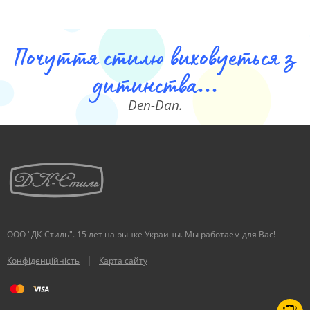
Почуття стилю виховуеться з
дитинства...
Den-Dan.
ООО "ДК-Стиль". 15 лет на рынке Украины. Мы работаем для Вас!
|
Конфіденційність
Карта сайту