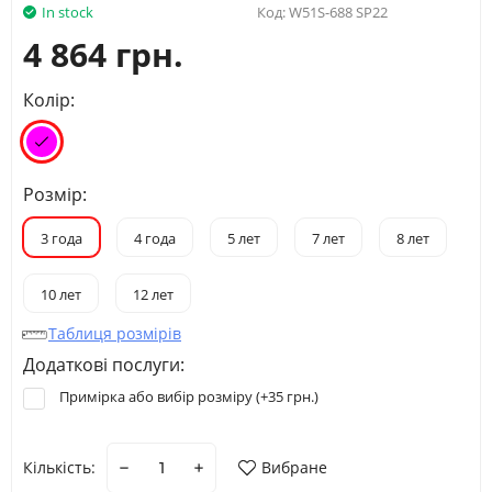
In stock
Код:
W51S-688 SP22
4 864 грн.
Колір:
Розмір:
3 года
4 года
5 лет
7 лет
8 лет
10 лет
12 лет
Таблиця розмірів
Додаткові послуги:
Примірка або вибір розміру (+
35 грн.
)
Кількість:
Вибране