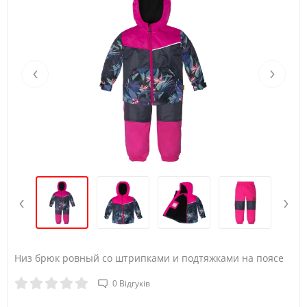
Вік
4Y
5Y
Зріст (А)
104/110
110/116
‹
›
Обхват груди (B)
56
58
Талія (С)
52
53
Стегна (D)
62
64
‹
›
Низ брюк ровный со штрипками и подтяжками на поясе
0 Відгуків