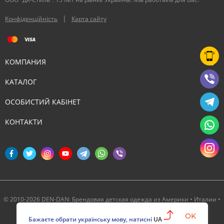
|
Конфіденційність
Карта сайту
КОМПАНИЯ
КАТАЛОГ
ОСОБИСТИЙ КАБІНЕТ
КОНТАКТИ
© 2010-2026 DEN-DAN: Брендовая детская одежда из Америки • Италии •
Канады ‣ Официальный партнер Deux par Deux в Украине
OK
Бажаєте обрати українську мову, натисні
UA