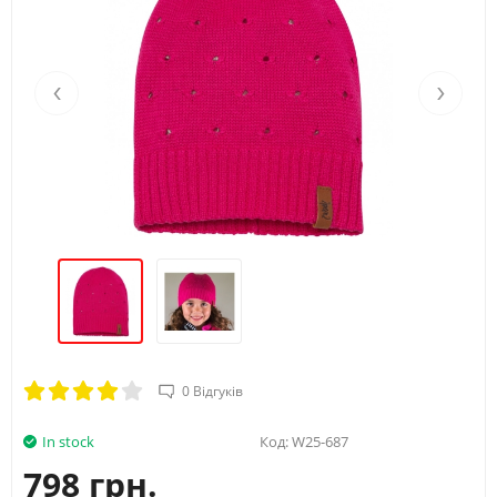
‹
›
0 Відгуків
In stock
Код:
W25-687
798 грн.