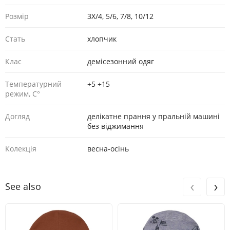
Розмір
3Х/4, 5/6, 7/8, 10/12
Стать
хлопчик
Клас
демісезонний одяг
Температурний
+5 +15
режим, С°
Догляд
делікатне прання у пральній машині
без віджимання
Колекція
весна-осінь
‹
›
See also