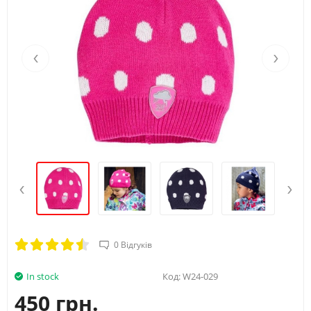
‹
›
‹
›
0 Відгуків
In stock
Код:
W24-029
450 грн.