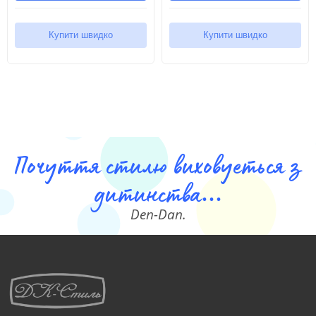
Купити швидко
Купити швидко
Почуття стилю виховуеться з
дитинства...
Den-Dan.