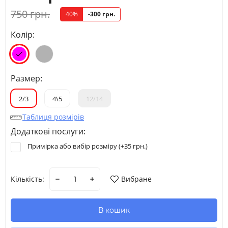
750 грн.
40%
-300 грн.
Колір:
Размер:
2/3
4\5
12/14
Таблиця розмірів
Додаткові послуги:
Примірка або вибір розміру (+
35 грн.
)
Кількість:
Вибране
В кошик