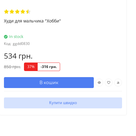
Худи для мальчика "Хобби"
In stock
Код:
ggdd0830
534 грн.
850 грн.
37%
-316 грн.
В кошик
Купити швидко