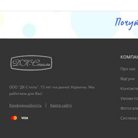
Почу
КОМПА
Про нас
Відгуки
ООО "ДК-Стиль". 15 лет на рынке Украины. Мы
Контакт
работаем для Вас!
Умови по
|
Конфіденційність
Карта сайту
Фотогал
Система