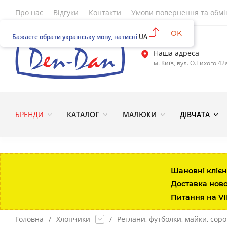
Про нас
Відгуки
Контакти
Умови повернення та обмі
OK
Бажаєте обрати українську мову, натисні
UA
Наша адреса
м. Київ, вул. О.Тихого 42
Розмір\вік
Зріст
Вага
Талія
Довжина штанини за
БРЕНДИ
КАТАЛОГ
МАЛЮКИ
ДІВЧАТА
Up to 7lbs
up to 48
up to 3kg
35.5
13.3-
0-3 міс
up to 58.5
3-5.5
43
15.8-
Шановні клієн
Доставка нов
3-6 міс
58.5-64
5.5-7.5
45
18.4-
Питання на V
6-12 міс
64-74
7.5-10
47
20.9-
Головна
/
Хлопчики
/
Реглани, футболки, майки, сор