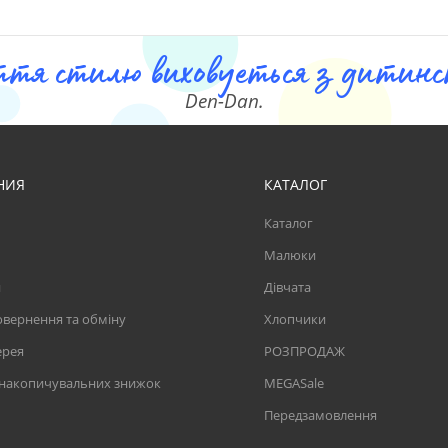
ття стилю виховуеться з дитинст
Den-Dan.
НИЯ
КАТАЛОГ
Каталог
Малюки
и
Дівчата
вернення та обміну
Хлопчики
ерея
РОЗПРОДАЖ
 накопичувальних знижок
MEGASale
Передзамовлення