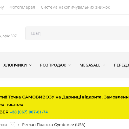
ну
Фотогалерея
Система накопичувальних знижок
а, офіс 307
 внутрішнім швом.
Голова
ХЛОПЧИКИ
РОЗПРОДАЖ
MEGASALE
ПЕРЕД
14.5
up to 37.5
17.1
37.5-42
ти!! Точка САМОВИВОЗУ на Дарниці відкрита. Замовлення 
ою поштою
19.6
42-44
+38 (067) 907-81-74
IBER
22.2
44-46.5
очки
/
Реглан Полоска Gymboree (USA)