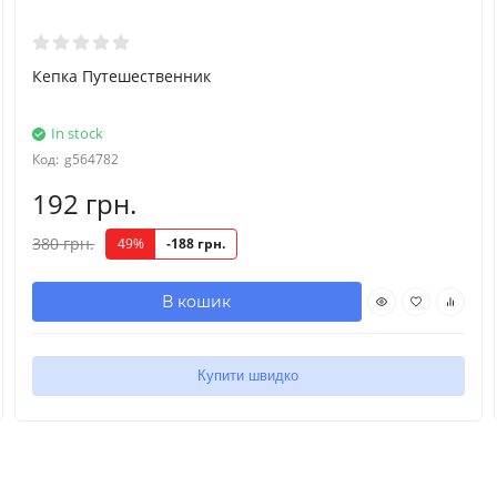
Кепка Путешественник
In stock
Код:
g564782
192 грн.
380 грн.
49%
-188 грн.
В кошик
Купити швидко