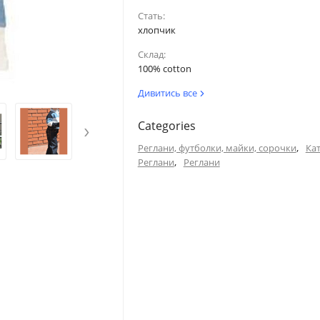
51
Стать:
хлопчик
52
Склад:
100% cotton
53.5
Дивитись все
›
Categories
а внутрішнім швом.
Голова
,
Реглани, футболки, майки, сорочки
Ка
,
Реглани
Реглани
36
50
40.5
52
45
53.5
49.5
54.5
54
54.5