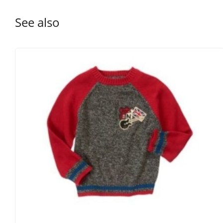
Розмір
Вік
Зріст
Вага(кг)
Талія
Кроковий розмір
See also
4
3-4 роки
99-107
14.5-16
49
40.5
5
4-5 роки
107-114
16-18.5
51
45
6
5-6 роки
114-122
18.5-21
52
49.5
7
6-7 роки
122-130
21-23
54
54
8
7-8 роки
130-137
23-26
55
58.5
10
8-9 роки
141-147
30-34.5
58.5
64