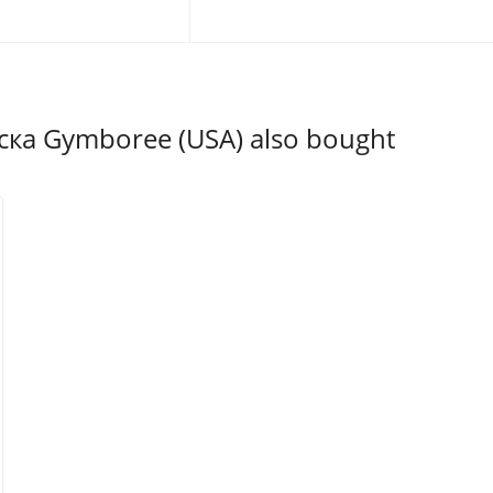
57.5
54.5
61
55.5
ка Gymboree (USA) also bought
63
56
66
56
ір