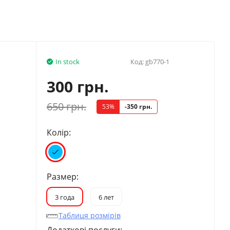
In stock
Код:
gb770-1
300 грн.
650 грн.
53%
-350 грн.
Колір:
Размер:
3 года
6 лет
Таблиця розмірів
Додаткові послуги: