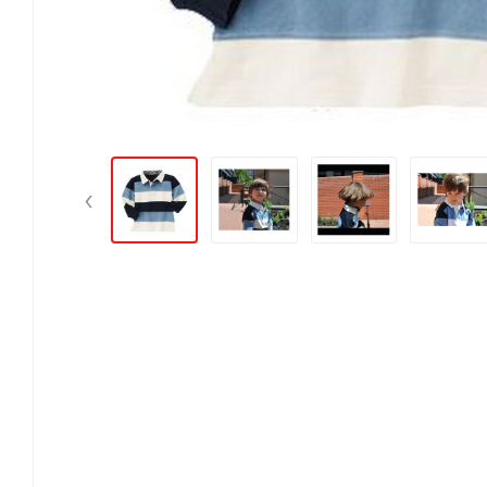
3 років
91.5-99
14.5-16
52.5
36
4 років
99-107
16-18.5
54
40.5
5 років
107-114
18.5-21
56
45
‹
Розмір\вік
Зріст
Вага
Талія
Довжина штанини з
3
XS
3 років
91.5-99
14.5-16
52.5
4
4 років
99-107
16-18.5
54
5
S
5 років
107-114
18.5-21
56
6
6 років
114-122
21-23
57
7
M
7 років
122-130
23-26
59