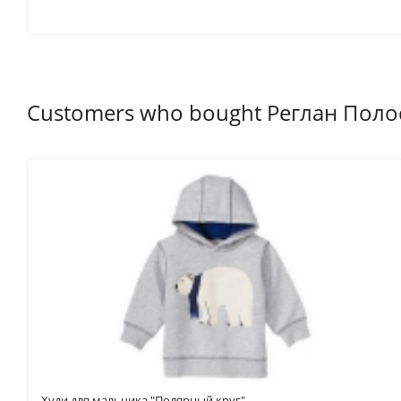
8
8 років
130-137
26-30
60.5
9
9 років
137-140
30-34.5
62
Customers who bought Реглан Полос
10
L
10 років
140-147
34.5-38.5
63.5
12
12 років
142-152
38.5-45.5
65.5
Розмір
Вік
Зріст
Вага (кг)
Талія
Кроковий розм
Худи для мальчика "Полярный круг"