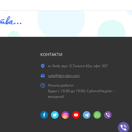
ва...
КОНТАКТИ
м. Київ, вул. О.Тихого 42а, офіс 307
sale@den-dan.com
Режим роботи:
Будні c 10:00 до 19:00; Субота/Неділя –
вихідний