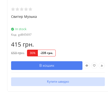
Свитер Музыка
In stock
Код:
gd845697
415 грн.
650 грн.
36%
-235 грн.
В кошик
Купити швидко