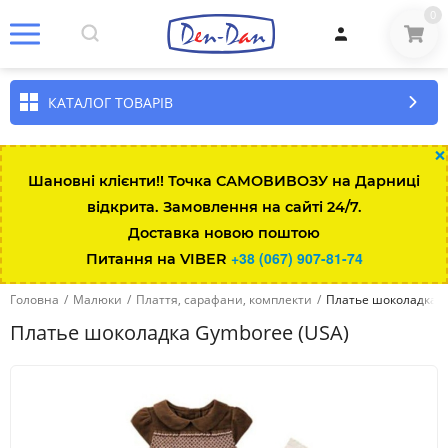
0
КАТАЛОГ ТОВАРІВ
×
Шановні клієнти!! Точка САМОВИВОЗУ на Дарниці
відкрита. Замовлення на сайті 24/7.
Розмір\вік
Зріст
Вага
Талія
Довжина штанини за
Доставка новою поштою
+38 (067) 907-81-74
Питання на VIBER
Up to 7lbs
up to 48
up to 3kg
35.5
13.3-
Головна
/
Малюки
/
Плаття, сарафани, комплекти
/
Платье шоколадка G
0-3 міс
up to 58.5
3-5.5
43
15.8-
Платье шоколадка Gymboree (USA)
3-6 міс
58.5-64
5.5-7.5
45
18.4-
6-12 міс
64-74
7.5-10
47
20.9-