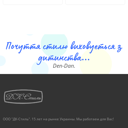
Почуття стилю виховуеться з
дитинства...
Den-Dan.
ООО "ДК-Стиль". 15 лет на рынке Украины. Мы работаем для Вас!