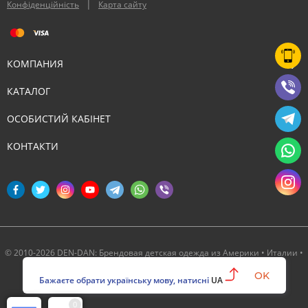
|
Конфіденційність
Карта сайту
КОМПАНИЯ
КАТАЛОГ
ОСОБИСТИЙ КАБІНЕТ
КОНТАКТИ
© 2010-2026 DEN-DAN: Брендовая детская одежда из Америки • Италии •
Канады ‣ Официальный партнер Deux par Deux в Украине
OK
Бажаєте обрати українську мову, натисні
UA
0