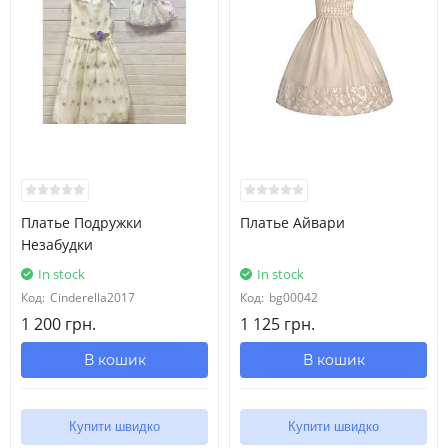
Платье Подружки
Платье Айвари
Незабудки
In stock
In stock
Код:
Cinderella2017
Код:
bg00042
1 200 грн.
1 125 грн.
В кошик
В кошик
Купити швидко
Купити швидко