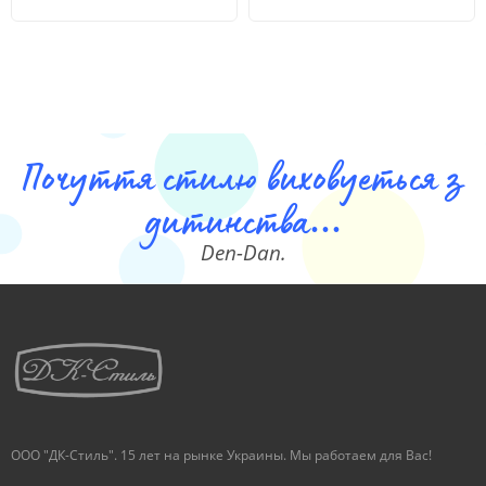
Почуття стилю виховуеться з
дитинства...
Den-Dan.
ООО "ДК-Стиль". 15 лет на рынке Украины. Мы работаем для Вас!