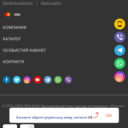
|
Конфіденційність
Карта сайту
КОМПАНИЯ
КАТАЛОГ
ОСОБИСТИЙ КАБІНЕТ
КОНТАКТИ
© 2010-2026 DEN-DAN: Брендовая детская одежда из Америки • Италии •
Канады ‣ Официальный партнер Deux par Deux в Украине
OK
Бажаєте обрати українську мову, натисні
UA
0