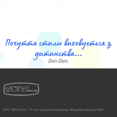
Почуття стилю виховуеться з
дитинства...
Den-Dan.
ООО "ДК-Стиль". 15 лет на рынке Украины. Мы работаем для Вас!