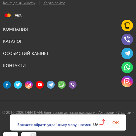
|
Конфіденційність
Карта сайту
КОМПАНИЯ
КАТАЛОГ
ОСОБИСТИЙ КАБІНЕТ
КОНТАКТИ
© 2010-2026 DEN-DAN: Брендовая детская одежда из Америки • Италии •
Канады ‣ Официальный партнер Deux par Deux в Украине
OK
Бажаєте обрати українську мову, натисні
UA
0