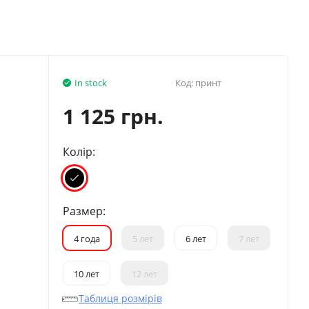
In stock
Код:
принт
1 125 грн.
Колір:
Размер:
4 года
5 лет
6 лет
7 лет
10 лет
12 лет
Таблиця розмірів