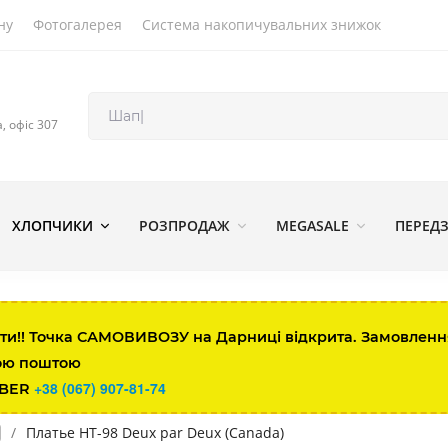
ну
Фотогалерея
Система накопичувальних знижок
а, офіс 307
ХЛОПЧИКИ
РОЗПРОДАЖ
MEGASALE
ПЕРЕД
ти!! Точка САМОВИВОЗУ на Дарниці відкрита. Замовлення 
ою поштою
+38 (067) 907-81-74
IBER
/
Платье HT-98 Deux par Deux (Canada)