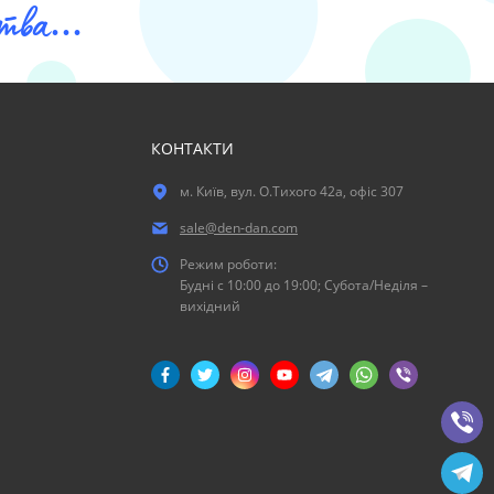
ва...
КОНТАКТИ
м. Київ, вул. О.Тихого 42а, офіс 307
sale@den-dan.com
Режим роботи:
Будні c 10:00 до 19:00; Субота/Неділя –
вихідний