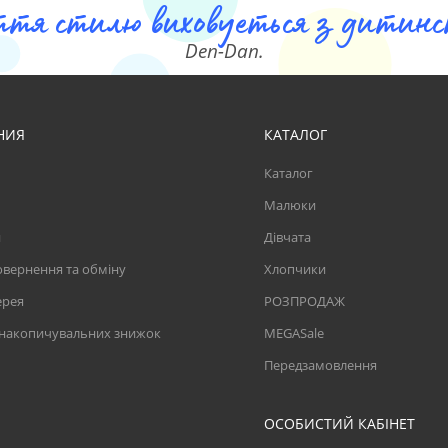
ття стилю виховуеться з дитинст
Den-Dan.
НИЯ
КАТАЛОГ
Каталог
Малюки
и
Дівчата
вернення та обміну
Хлопчики
ерея
РОЗПРОДАЖ
 накопичувальних знижок
MEGASale
Передзамовлення
ОСОБИСТИЙ КАБІНЕТ