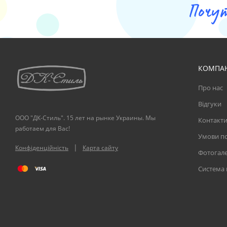
Почу
КОМПА
Про нас
Відгуки
ООО "ДК-Стиль". 15 лет на рынке Украины. Мы
Контакт
работаем для Вас!
Умови по
|
Конфіденційність
Карта сайту
Фотогал
Система