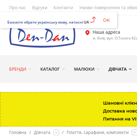
Про нас
Відгуки
Контакти
Умови повернення та обмі
OK
Бажаєте обрати українську мову, натисні
UA
Наша адреса
м. Київ, вул. О.Тихого 42
БРЕНДИ
КАТАЛОГ
МАЛЮКИ
ДІВЧАТА
Шановні клієн
Доставка нов
Питання на V
Головна
/
Дівчата
/
Плаття, сарафани, комплекти