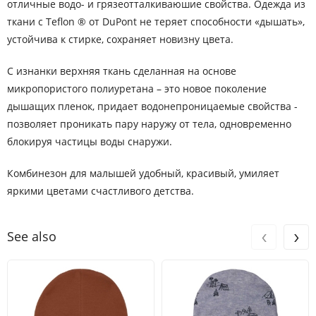
отличные водо- и грязеотталкиваюшие свойства. Одежда из
ткани с Teflon ® от DuPont не теряет способности «дышать»,
устойчива к стирке, сохраняет новизну цвета.
С изнанки верхняя ткань сделанная на основе
микропористого полиуретана – это новое поколение
дышащих пленок, придает водонепроницаемые свойства -
позволяет проникать пару наружу от тела, одновременно
блокируя частицы воды
снаружи.
Комбинезон для малышей удобный, красивый, умиляет
яркими цветами счастливого детства.
‹
›
See also