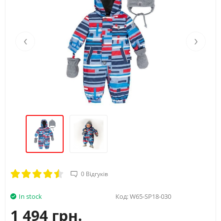
Вік
4Y
5Y
Зріст (А)
104/110
110/116
‹
›
Обхват груди (B)
56
58
Талія (С)
52
53
Стегна (D)
62
64
0 Відгуків
In stock
Код:
W65-SP18-030
1 494 грн.