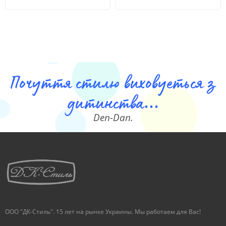
Почуття стилю виховуеться з
дитинства...
Den-Dan.
ООО "ДК-Стиль". 15 лет на рынке Украины. Мы работаем для Вас!