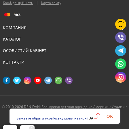
|
Конфіденційність
Карта сайту
КОМПАНИЯ
КАТАЛОГ
ОСОБИСТИЙ КАБІНЕТ
КОНТАКТИ
© 2010-2026 DEN-DAN: Брендовая детская одежда из Америки • Италии •
Канады ‣ Официальный партнер Deux par Deux в Украине
OK
Бажаєте обрати українську мову, натисні
UA
0