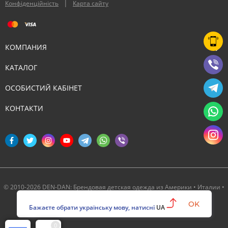
|
Конфіденційність
Карта сайту
КОМПАНИЯ
КАТАЛОГ
ОСОБИСТИЙ КАБІНЕТ
КОНТАКТИ
© 2010-2026 DEN-DAN: Брендовая детская одежда из Америки • Италии •
Канады ‣ Официальный партнер Deux par Deux в Украине
OK
Бажаєте обрати українську мову, натисні
UA
0