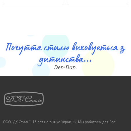
Почуття стилю виховуеться з
дитинства...
Den-Dan.
ООО "ДК-Стиль". 15 лет на рынке Украины. Мы работаем для Вас!