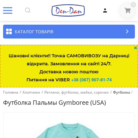
0
КАТАЛОГ ТОВАРІВ
×
Шановні клієнти!! Точка САМОВИВОЗУ на Дарниці
відкрита. Замовлення на сайті 24/7.
Розмір\вік
Зріст
Вага
Талія
Довжина штанини за
Доставка новою поштою
+38 (067) 907-81-74
Питання на VIBER
Up to 7lbs
up to 48
up to 3kg
35.5
13.3-
Головна
/
Хлопчики
/
Реглани, футболки, майки, сорочки
/
Футболка Па
0-3 міс
up to 58.5
3-5.5
43
15.8-
Футболка Пальмы Gymboree (USA)
3-6 міс
58.5-64
5.5-7.5
45
18.4-
6-12 міс
64-74
7.5-10
47
20.9-