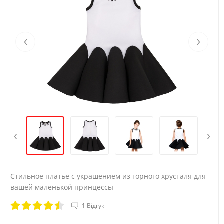
‹
›
‹
›
Стильное платье с украшением из горного хрусталя для
вашей маленькой принцессы​
1 Відгук