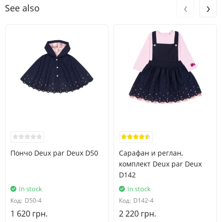
‹
›
See also
Пончо Deux par Deux D50
Сарафан и реглан,
комплект Deux par Deux
D142
In stock
In stock
Код:
D50-4
Код:
D142-4
1 620 грн.
2 220 грн.