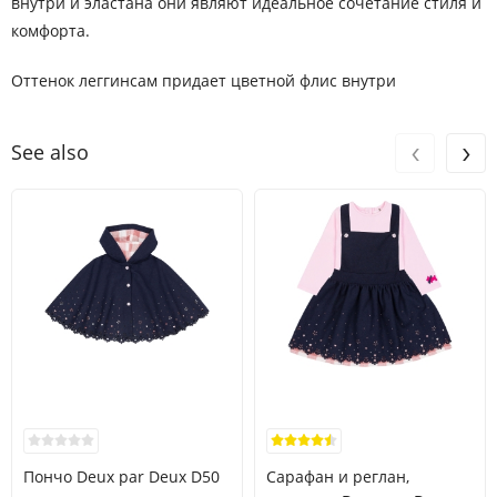
внутри и эластана они являют идеальное сочетание стиля и
комфорта.
Оттенок леггинсам придает цветной флис внутри
‹
›
See also
Пончо Deux par Deux D50
Сарафан и реглан,