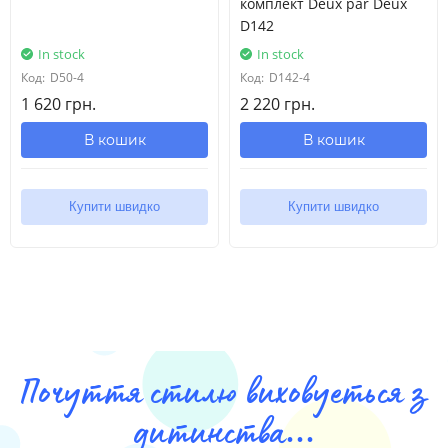
комплект Deux par Deux
D142
In stock
In stock
Код:
D50-4
Код:
D142-4
1 620 грн.
2 220 грн.
В кошик
В кошик
Купити швидко
Купити швидко
Почуття стилю виховуеться з
дитинства...