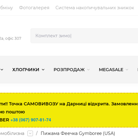
обміну
Фотогалерея
Система накопичувальних знижок
2а, офіс 307
ХЛОПЧИКИ
РОЗПРОДАЖ
MEGASALE
ти!! Точка САМОВИВОЗУ на Дарниці відкрита. Замовлення 
ою поштою
+38 (067) 907-81-74
IBER
рмобілизна
/
Пижама Феечка Gymboree (USA)