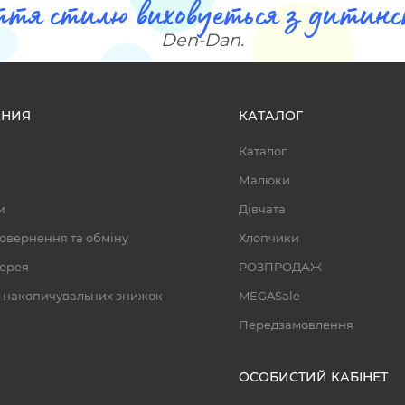
ття стилю виховуеться з дитинст
Den-Dan.
НИЯ
КАТАЛОГ
Каталог
Малюки
и
Дівчата
овернення та обміну
Хлопчики
ерея
РОЗПРОДАЖ
 накопичувальних знижок
MEGASale
Передзамовлення
ОСОБИСТИЙ КАБІНЕТ