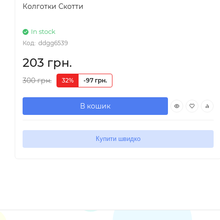
Колготки Скотти
In stock
Код:
ddgg6539
203 грн.
300 грн.
32%
-97 грн.
В кошик
Купити швидко