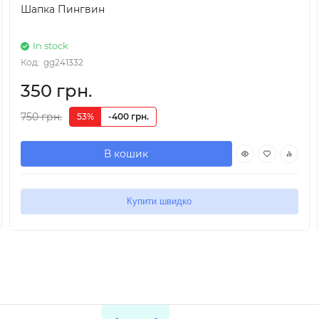
Шапка Пингвин
In stock
Код:
gg241332
350 грн.
750 грн.
53%
-400 грн.
В кошик
Купити швидко