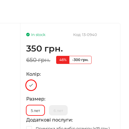
In stock
Код:
13-0940
350 грн.
650 грн.
46%
-300 грн.
Колір:
Размер:
5 лет
6 лет
Додаткові послуги:
Примірка або вибір розміру (+
35 грн.
)