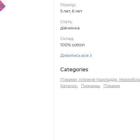
Розмір:
5 лет, 6 лет
Стать:
дівчинка
Склад:
100% cotton
Дивитись все
Categories
Піжами, пляжне приладдя, термобіл
,
,
Каталог
Пижамы
Піжами