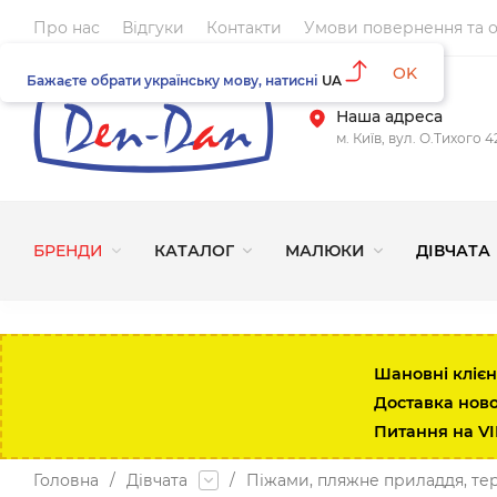
Про нас
Відгуки
Контакти
Умови повернення та 
OK
Бажаєте обрати українську мову, натисні
UA
Наша адреса
м. Київ, вул. О.Тихого 4
БРЕНДИ
КАТАЛОГ
МАЛЮКИ
ДІВЧАТА
Шановні клієн
Доставка нов
Питання на V
Головна
/
Дівчата
/
Піжами, пляжне приладдя, те