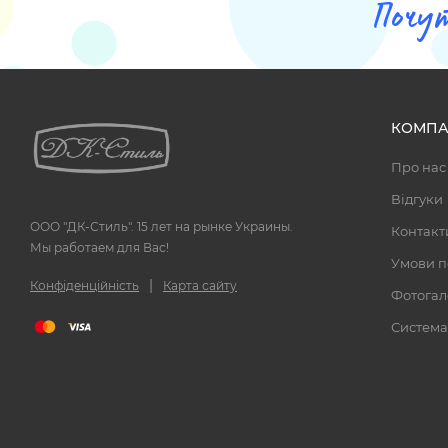
Почу
КОМПА
Про нас
Відгуки
ООО "ДК-Стиль". 15 лет на рынке Украины.
Контакт
Мы работаем для Вас!
Умови п
|
Конфіденційність
Карта сайту
Фотогал
Система