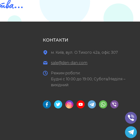
ва...
КОНТАКТИ
м. Київ, вул. О.Тихого 42а, офіс 307
sale@den-dan.com
Режим роботи:
Будні c 10:00 до 19:00; Субота/Неділя –
вихідний