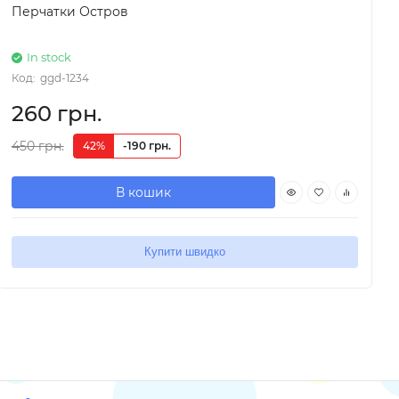
Перчатки Остров
In stock
Код:
ggd-1234
260 грн.
450 грн.
42%
-190 грн.
В кошик
Купити швидко