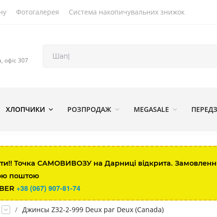
ну
Фотогалерея
Система накопичувальних знижок
а, офіс 307
ХЛОПЧИКИ
РОЗПРОДАЖ
MEGASALE
ПЕРЕД
ти!! Точка САМОВИВОЗУ на Дарниці відкрита. Замовлення 
ою поштою
+38 (067) 907-81-74
IBER
/
Джинсы Z32-2-999 Deux par Deux (Canada)