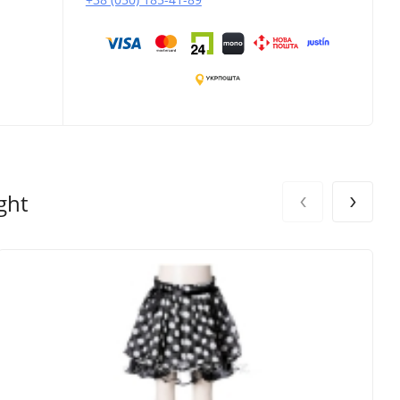
‹
›
ght