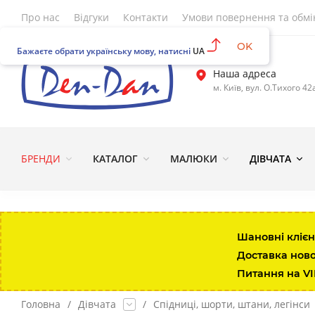
Про нас
Відгуки
Контакти
Умови повернення та обмі
OK
Бажаєте обрати українську мову, натисні
UA
Наша адреса
м. Київ, вул. О.Тихого 42
БРЕНДИ
КАТАЛОГ
МАЛЮКИ
ДІВЧАТА
Шановні клієн
Доставка нов
Питання на V
Головна
/
Дівчата
/
Спідниці, шорти, штани, легінси