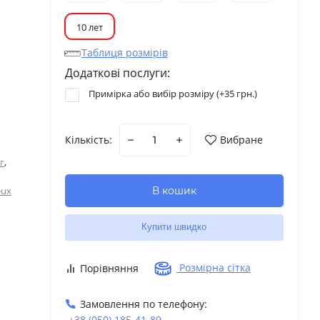
10 лет
Таблиця розмірів
Додаткові послуги:
Примірка або вибір розміру (+
35 грн.
)
Кількість:
Вибране
,
г
В кошик
eux
Купити швидко
Розмірна сітка
Порівняння
Замовлення по телефону:
+38 (050) 185-41-89