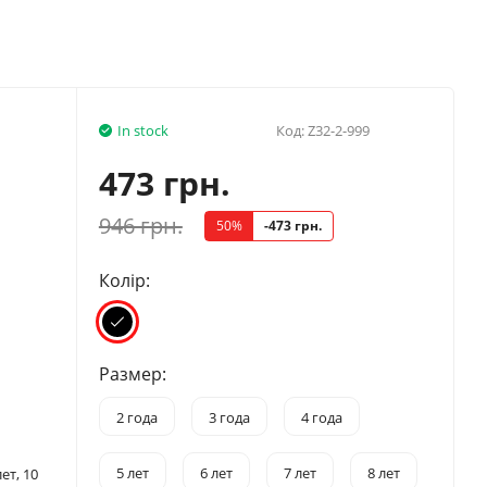
In stock
Код:
Z32-2-999
473 грн.
946 грн.
50%
-473 грн.
Колір:
Размер:
2 года
3 года
4 года
5 лет
6 лет
7 лет
8 лет
лет, 10