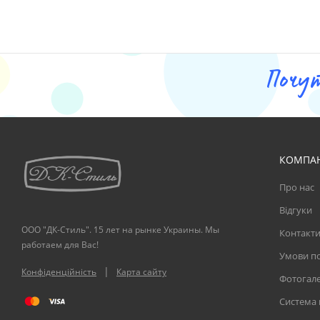
Почу
КОМПА
Про нас
Відгуки
ООО "ДК-Стиль". 15 лет на рынке Украины. Мы
Контакт
работаем для Вас!
Умови по
|
Конфіденційність
Карта сайту
Фотогал
Система