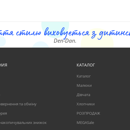
ття стилю виховуеться з дитинст
Den-Dan.
НИЯ
КАТАЛОГ
Каталог
Малюки
и
Дівчата
вернення та обміну
Хлопчики
ерея
РОЗПРОДАЖ
 накопичувальних знижок
MEGASale