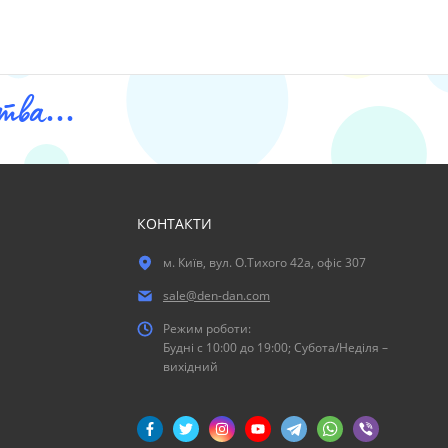
ва...
КОНТАКТИ
м. Київ, вул. О.Тихого 42а, офіс 307
sale@den-dan.com
Режим роботи:
Будні c 10:00 до 19:00; Субота/Неділя –
вихідний