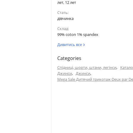
лет, 12 лет
Стать:
дівчинка
Склад:
99% coton 1% spandex
Дивитись все
Categories
,
Спідниці, шорти, штани, легінси
Катало
,
,
Джинси
Джинси
Mega Sale Дитячий трикотаж Deux par D