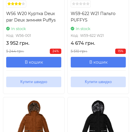
W56 W20 Куртка Deux
W59-622 W21 Пальто
par Deux зимняя Puffys
PUFFYS
In stock
In stock
Код:
W56-001
Код:
W59-622 W21
3 952 грн.
4 674 грн.
5 244 грн.
5 510 грн.
24%
15%
В кошик
В кошик
Купити швидко
Купити швидко