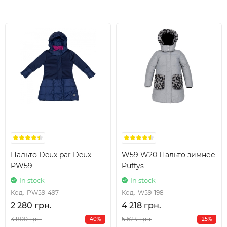
Пальто Deux par Deux
W59 W20 Пальто зимнее
PW59
Puffys
In stock
In stock
Код:
PW59-497
Код:
W59-198
2 280 грн.
4 218 грн.
3 800 грн.
5 624 грн.
40%
25%