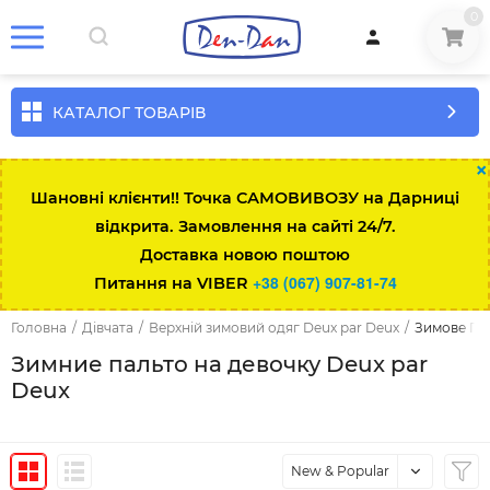
0
КАТАЛОГ ТОВАРІВ
×
Шановні клієнти!! Точка САМОВИВОЗУ на Дарниці
відкрита. Замовлення на сайті 24/7.
Доставка новою поштою
+38 (067) 907-81-74
Питання на VIBER
Головна
/
Дівчата
/
Верхній зимовий одяг Deux par Deux
/
Зимове Па
Зимние пальто на девочку Deux par
Deux
New & Popular